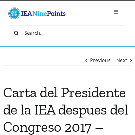
Skip
to
Toggle
content
Navigatio
Home
Search
for:
Create
Previous
Next
IEA Library
Carta del Presidente
Events
de la IEA despues del
Join IEA
Congreso 2017 –
IEA Directory