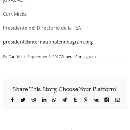
Curt Micka
Presidente del Directorio de la IEA
president@internationalenneagram.org
By
Curt Micka
September 8, 2017
General Enneagram
Share This Story, Choose Your Platform!
Facebook
Twitter
Reddit
LinkedIn
WhatsApp
Telegram
Tumblr
Pinterest
Vk
Xing
Emai