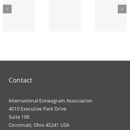
GREAT
The
Bullying
LAKES
Lyr
and the
SEPTEMBER
Strin
Enneagram
am’s
ENNEA-
~ Ego
ty
NEWS
Dema
Contact
International Enneagram Association
4010 Executive Park Drive
Suite 100
Cincinnati, Ohio 45241 USA