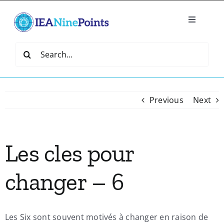
Skip
to
Toggle
content
Navigatio
Home
Search
for:
Create
Previous
Next
IEA Library
Les cles pour
Events
changer – 6
Join IEA
IEA Directory
Les Six sont souvent motivés à changer en raison de